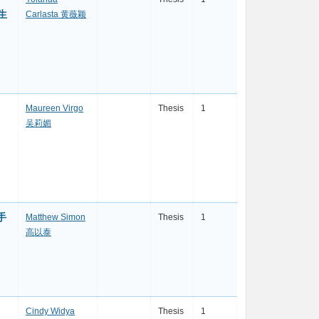
生
Carlasta 黄薇颖
Maureen Virgo
Thesis
1
吴莉媚
手
Matthew Simon
Thesis
1
高以泰
Cindy Widya
Thesis
1