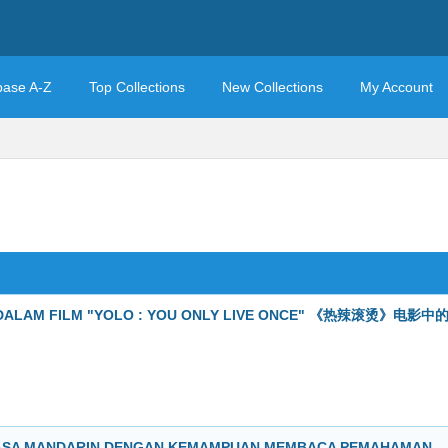
base A-Z
Top Collections
New Collections
My Account
A DALAM FILM "YOLO : YOU ONLY LIVE ONCE" 《热辣滚烫》电影中
ASA MANDARIN DENGAN KEMAMPUAN MEMBACA PEMAHAMAN