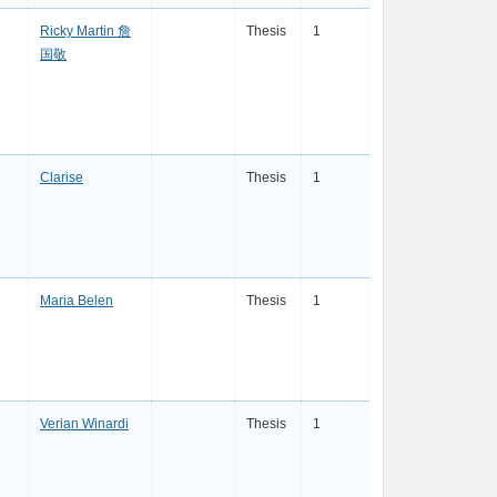
Ricky Martin 詹
Thesis
1
国敬
Clarise
Thesis
1
Maria Belen
Thesis
1
Verian Winardi
Thesis
1