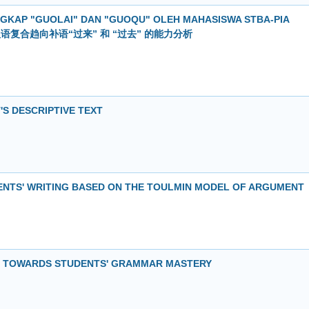
KAP "GUOLAI" DAN "GUOQU" OLEH MAHASISWA STBA-PIA
使用汉语复合趋向补语“过来” 和 “过去” 的能力分析
S DESCRIPTIVE TEXT
ENTS' WRITING BASED ON THE TOULMIN MODEL OF ARGUMENT
ON TOWARDS STUDENTS' GRAMMAR MASTERY