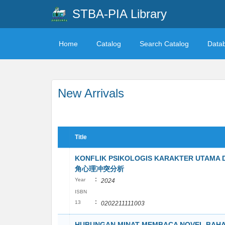
STBA-PIA Library
Home
Catalog
Search Catalog
Data
New Arrivals
Title
KONFLIK PSIKOLOGIS KARAKTER UTAM
角心理冲突分析
:
Year
2024
ISBN
:
13
0202211111003
HUBUNGAN MINAT MEMBACA NOVEL BAH