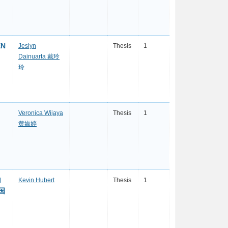
EN
Jeslyn
Thesis
1
Dainuarta 戴玲
玲
Veronica Wijaya
Thesis
1
黄婌婷
I
Kevin Hubert
Thesis
1
洲国