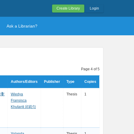
Create Library
Login
Ask a Librarian?
Page 4 of 5
Authors/Editors
Publisher
Type
Copies
的主
Wiedya
Thesis
1
Fransisca
Khutanti 邱莉匀
Yolanda
Thesis
1