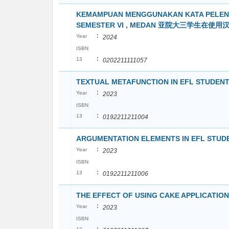
KEMAMPUAN MENGGUNAKAN KATA PELENG
SEMESTER VI , MEDAN 亚院大三学生在
:
Year
2024
ISBN
:
13
0202211111057
TEXTUAL METAFUNCTION IN EFL STUDENT'
:
Year
2023
ISBN
:
13
0192211211004
ARGUMENTATION ELEMENTS IN EFL STUD
:
Year
2023
ISBN
:
13
0192211211006
THE EFFECT OF USING CAKE APPLICATI
:
Year
2023
ISBN