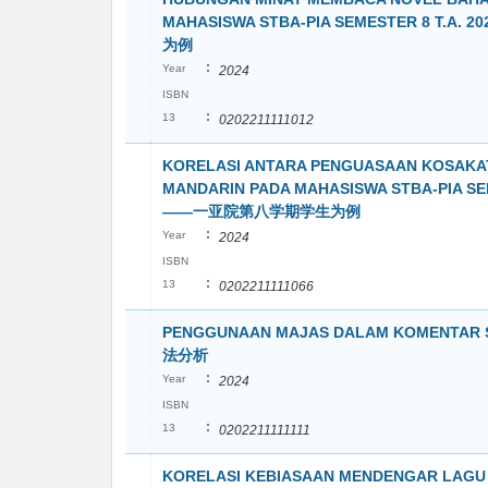
MAHASISWA STBA-PIA SEMESTER 8
为例
:
Year
2024
ISBN
:
13
0202211111012
KORELASI ANTARA PENGUASAAN KOSAKA
MANDARIN PADA MAHASISWA STBA-PI
——一亚院第八学期学生为例
:
Year
2024
ISBN
:
13
0202211111066
PENGGUNAAN MAJAS DALAM KOMENTA
法分析
:
Year
2024
ISBN
:
13
0202211111111
KORELASI KEBIASAAN MENDENGAR LAG