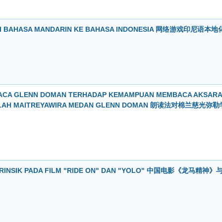
DARI BAHASA MANDARIN KE BAHASA INDONESIA 网络游戏印尼语本地
CA GLENN DOMAN TERHADAP KEMAMPUAN MEMBACA AKSARA
EKOLAH MAITREYAWIRA MEDAN GLENN DOMAN 朗读法对棉兰慈光弥勒
TRINSIK PADA FILM "RIDE ON" DAN "YOLO" 中国电影《龙马精神》