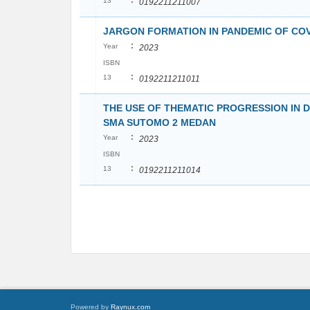
:
13
0192211211007
JARGON FORMATION IN PANDEMIC OF COV
:
Year
2023
ISBN
:
13
0192211211011
THE USE OF THEMATIC PROGRESSION IN 
SMA SUTOMO 2 MEDAN
:
Year
2023
ISBN
:
13
0192211211014
Powered by
Raynux.com