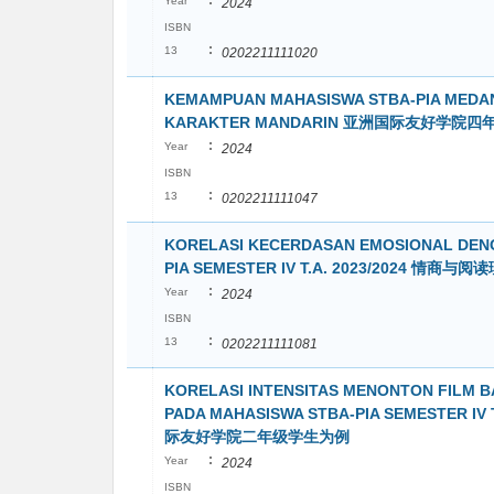
:
Year
2024
ISBN
:
13
0202211111020
KEMAMPUAN MAHASISWA STBA-PIA MEDAN 
KARAKTER MANDARIN 亚洲国际友好学
:
Year
2024
ISBN
:
13
0202211111047
KORELASI KECERDASAN EMOSIONAL DEN
PIA SEMESTER IV T.A. 2023/202
:
Year
2024
ISBN
:
13
0202211111081
KORELASI INTENSITAS MENONTON FILM 
PADA MAHASISWA STBA-PIA SEMEST
际友好学院二年级学生为例
:
Year
2024
ISBN