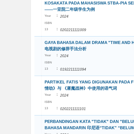
KOSAKATA PADA MAHASISWA STBA-PI
——一亚院二年级学生为例
:
Year
2024
ISBN
:
13
0202211111009
GAYA BAHASA DALAM DRAMA "TIME 
电视剧的修辞手法分析
:
Year
2024
ISBN
:
13
0192211111094
PARTIKEL FATIS YANG DIGUNAKAN PADA
情劫》与 《屠魔战神》中使用的语气词
:
Year
2024
ISBN
:
13
0202211111101
PERBANDINGAN KATA "TIDAK" DAN "BELU
BAHASA MANDARIN 印尼语“TIDAK” “BE