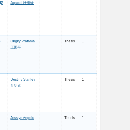
研究
Japardi 叶缘缘
》
Ongky Pratama
Thesis
1
王国平
：
Destiny Stanley
Thesis
1
吕明娗
Jesslyn Angelo
Thesis
1