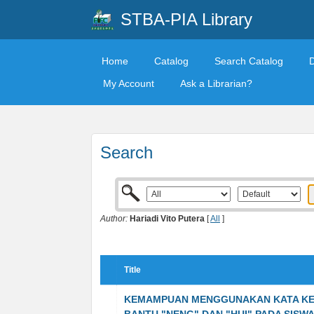
STBA-PIA Library
Home
Catalog
Search Catalog
My Account
Ask a Librarian?
Search
Author:
Hariadi Vito Putera
[
All
]
Title
KEMAMPUAN MENGGUNAKAN KATA KE