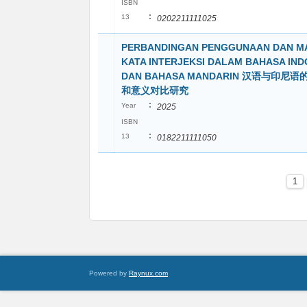
ISBN
:
13
0202211111025
PERBANDINGAN PENGGUNAAN DAN M
KATA INTERJEKSI DALAM BAHASA IND
DAN BAHASA MANDARIN 汉语与印尼
和意义对比研究
:
Year
2025
ISBN
:
13
0182211111050
1
Powered by
Raynux.com