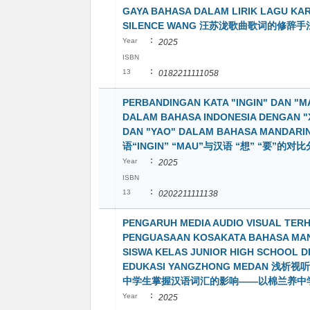
GAYA BAHASA DALAM LIRIK LAGU KA
SILENCE WANG 汪苏泷歌曲歌词的修辞
:
Year
2025
ISBN
:
13
0182211111058
PERBANDINGAN KATA "INGIN" DAN "M
DALAM BAHASA INDONESIA DENGAN "
DAN "YAO" DALAM BAHASA MANDARI
语“INGIN” “MAU”与汉语 “想” “要”的对
:
Year
2025
ISBN
:
13
0202211111138
PENGARUH MEDIA AUDIO VISUAL TER
PENGUASAAN KOSAKATA BAHASA MA
SISWA KELAS JUNIOR HIGH SCHOOL D
EDUKASI YANGZHONG MEDAN 浅析
中学生掌握汉语词汇的影响——以棉兰养中
:
Year
2025