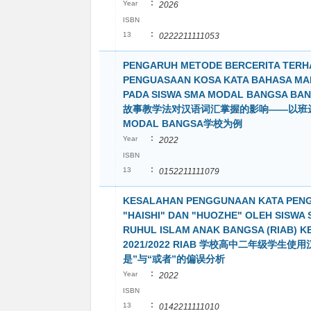
:
Year
2026
ISBN
:
13
0222211111053
PENGARUH METODE BERCERITA TERH
PENGUASAAN KOSA KATA BAHASA MA
PADA SISWA SMA MODAL BANGSA BAN
故事教学法对汉语词汇掌握的影响——以班
MODAL BANGSA学校为例
:
Year
2022
ISBN
:
13
0152211111079
KESALAHAN PENGGUNAAN KATA PEN
"HAISHI" DAN "HUOZHE" OLEH SISWA
RUHUL ISLAM ANAK BANGSA (RIAB) KEL
2021/2022 RIAB 学校高中二年级学生使
是”与“或者”的偏误分析
:
Year
2022
ISBN
:
13
0142211111010