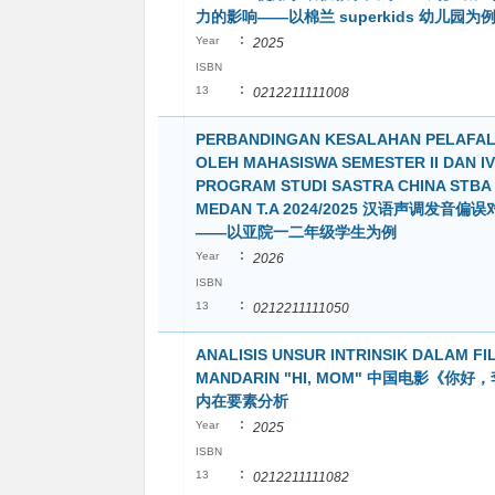
力的影响——以棉兰 superkids 幼儿园为
:
Year
2025
ISBN
:
13
0212211111008
PERBANDINGAN KESALAHAN PELAFA
OLEH MAHASISWA SEMESTER II DAN IV
PROGRAM STUDI SASTRA CHINA STBA 
MEDAN T.A 2024/2025 汉语声调发音偏
——以亚院一二年级学生为例
:
Year
2026
ISBN
:
13
0212211111050
ANALISIS UNSUR INTRINSIK DALAM FI
MANDARIN "HI, MOM" 中国电影《你
内在要素分析
:
Year
2025
ISBN
:
13
0212211111082