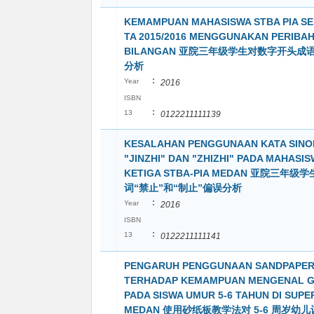
KEMAMPUAN MAHASISWA STBA PIA SE
TA 2015/2016 MENGGUNAKAN PERIBA
BILANGAN 亚院三年级学生对数字开头成
分析
:
Year
2016
ISBN
:
13
0122211111139
KESALAHAN PENGGUNAAN KATA SINO
"JINZHI" DAN "ZHIZHI" PADA MAHASI
KETIGA STBA-PIA MEDAN 亚院三年
词“禁止”和“制止”偏误分析
:
Year
2016
ISBN
:
13
0122211111141
PENGARUH PENGGUNAAN SANDPAPER
TERHADAP KEMAMPUAN MENGENAL 
PADA SISWA UMUR 5-6 TAHUN DI SUPE
MEDAN 使用砂纸板教学法对 5-6 周岁幼