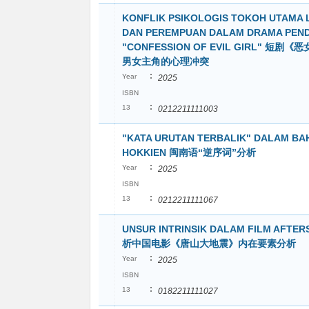
KONFLIK PSIKOLOGIS TOKOH UTAMA L
DAN PEREMPUAN DALAM DRAMA PEN
"CONFESSION OF EVIL GIRL" 短剧
男女主角的心理冲突
:
Year
2025
ISBN
:
13
0212211111003
"KATA URUTAN TERBALIK" DALAM BA
HOKKIEN 闽南语“逆序词”分析
:
Year
2025
ISBN
:
13
0212211111067
UNSUR INTRINSIK DALAM FILM AFTE
析中国电影《唐山大地震》内在要素分析
:
Year
2025
ISBN
:
13
0182211111027