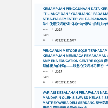
KEMAMPUAN PENGGUNAAN KATA KER
"TILIANG" DAN "YUANLIANG" PADA M
STBA-PIA SEMESTER VIII T.A 2024/2
学生使用汉语动词“体谅”与“原谅”的能力考
:
Year
2025
ISBN
:
13
0212211111077
PENGARUH METODE SQ3R TERHADAP
KEMAMPUAN MEMBACA PEMAHAMAN 
SMP EKA EDUCATION CENTRE SQ3
理解能力的影响——以慈心汉语补习班初中
:
Year
2025
ISBN
:
13
0202211111005
VARIASI KESALAHAN PELAFALAN NAD
MANDARIN OLEH SISWA SD KELAS 4 
MAITREYAWIRA DELI SERDANG 慈
级学生汉语声调发音偏误分析