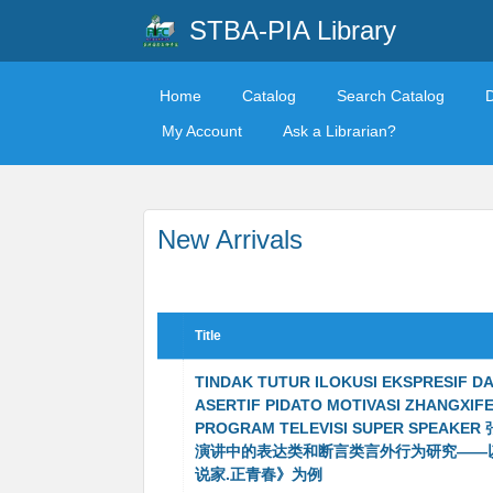
STBA-PIA Library
Home
Catalog
Search Catalog
My Account
Ask a Librarian?
New Arrivals
Title
TINDAK TUTUR ILOKUSI EKSPRESIF D
ASERTIF PIDATO MOTIVASI ZHANGXIF
PROGRAM TELEVISI SUPER SPEAKE
演讲中的表达类和断言类言外行为研究——
说家.正青春》为例