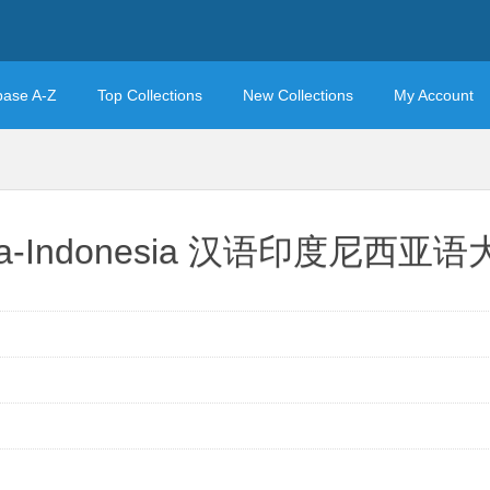
base A-Z
Top Collections
New Collections
My Account
ghoa-Indonesia 汉语印度尼西亚