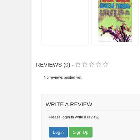
REVIEWS (0) -
No reviews posted yet.
WRITE A REVIEW
Please login to write a review.
Login
Sign Up