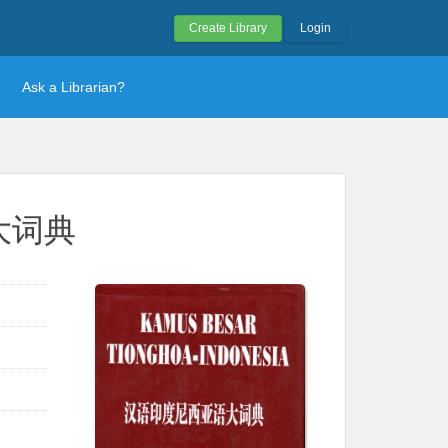
Create Library
Login
Ask a Librarian?
语大词典