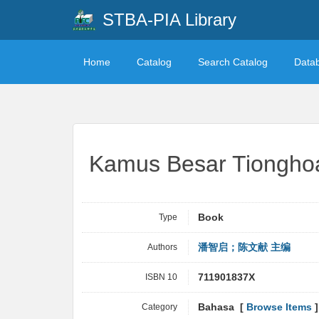
STBA-PIA Library
Home
Catalog
Search Catalog
Data
Kamus Besar Tion
Type
Book
Authors
潘智启；陈文献 主编
ISBN 10
711901837X
Category
Bahasa [
Browse Items
]