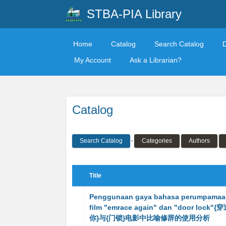
STBA-PIA Library
Home
Catalog
Search Catalog
My Account
Ask a Librarian?
Catalog
Search Catalog
Categories
Authors
Title
Penggunaan gaya bahasa perumpamaa
film "emrace again" dan "door loc
你}与{门锁}电影中比喻修辞的使用分析