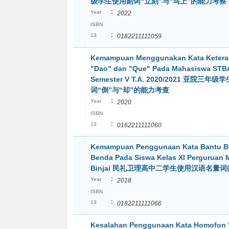
级学生使用副词“立刻”与“马上”的能力考察
:
Year
2022
ISBN
:
13
0182211111059
Kemampuan Menggunakan Kata Keter
"Dao" dan "Que" Pada Mahasiswa STB
Semester V T.A. 2020/2021 亚院三年
词“倒”与“却”的能力考查
:
Year
2020
ISBN
:
13
0162211111060
Kemampuan Penggunaan Kata Bantu B
Benda Pada Siswa Kelas XI Perguruan 
Binjai 民礼卫理高中二学生使用汉语名量
:
Year
2018
ISBN
:
13
0182211111066
Kesalahan Penggunaan Kata Homofon 