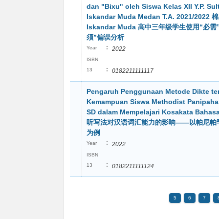
dan "Bixu" oleh Siswa Kelas XII Y.P. Sul
Iskandar Muda Medan T.A. 2021/2022 
Iskandar Muda 高中三年级学生使用“必需
须”偏误分析
:
Year
2022
ISBN
:
13
0182211111117
Pengaruh Penggunaan Metode Dikte te
Kemampuan Siswa Methodist Panipaha
SD dalam Mempelajari Kosakata Bahas
听写法对汉语词汇能力的影响——以帕尼帕
为例
:
Year
2022
ISBN
:
13
0182211111124
5
6
7