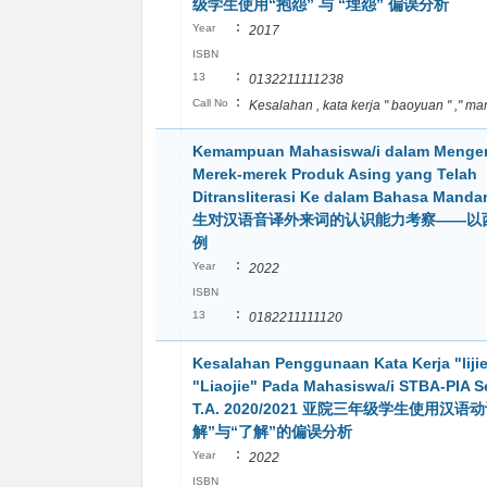
级学生使用“抱怨” 与 “埋怨” 偏误分析
:
Year
2017
ISBN
:
13
0132211111238
:
Call No
Kesalahan , kata kerja " baoyuan " ," ma
Kemampuan Mahasiswa/i dalam Mengen
Merek-merek Produk Asing yang Telah
Ditransliterasi Ke dalam Bahasa Mand
生对汉语音译外来词的认识能力考察——以
例
:
Year
2022
ISBN
:
13
0182211111120
Kesalahan Penggunaan Kata Kerja "liji
"Liaojie" Pada Mahasiswa/i STBA-PIA S
T.A. 2020/2021 亚院三年级学生使用汉语
解”与“了解”的偏误分析
:
Year
2022
ISBN