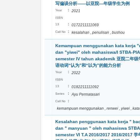
写偏误分析——以亚院—年级学生为例
:
Year
2021
ISBN
:
13
0172211111069
:
Call No
kesalahan , penulisan , bushou
Kemampuan menggunakan kata kerja "
dan "yiwei" oleh mahasiswa/I STBA-PI
semester IV tahun akademik 亚院
语动词“认为”和“以为”的能力分析
:
Year
2022
ISBN
:
13
0182211111092
:
Series
Ayu Permatasari
:
Call No
kemampuan menggunakan , renwei , yiwei , kata
Kesalahan penggunaan kata kerja " ba
dan " manyuan " oleh mahasiswa STBA
semester VI T.A 2016/2017 2016/20