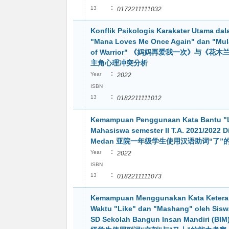
:
13
0172211111032
Konflik Psikologis Karakater Utama dal
"Mana Loves Me Once Again" dan "Mul
of Warrior" 《妈妈再爱我一次》与《花
主角心理冲突分析
:
Year
2022
ISBN
:
13
0182211111012
Kemampuan Penggunaan Kata Bantu "
Mahasiswa semester II T.A. 2021/2022 D
Medan 亚院一年级学生使用汉语助词“了”
:
Year
2022
ISBN
:
13
0182211111073
Kemampuan Menggunakan Kata Keter
Waktu "Like" dan "Mashang" oleh Sisw
SD Sekolah Bangun Insan Mandiri (BI