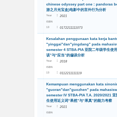
chinese odyssey part one : pandoras
游之月光宝盒}电影中的言外行为分析
:
Year
2021
ISBN
:
13
0172211111073
Kesalahan penggunaan kata kerja bant
"yinggai"dan"yingdang" pada mahasi
semester 4 STBA-PIA 亚院二年级学生使
该”与“应当”的偏误分析
:
Year
2018
ISBN
:
13
0112211111119
Kemampuan menggunakan kata sinoni
"guoran"dan"guozhen" pada mahasis
semester IV STBA-PIA T.A. 2020/20
生使用近义词“果然”与“果真”的能力考察
:
Year
2021
ISBN