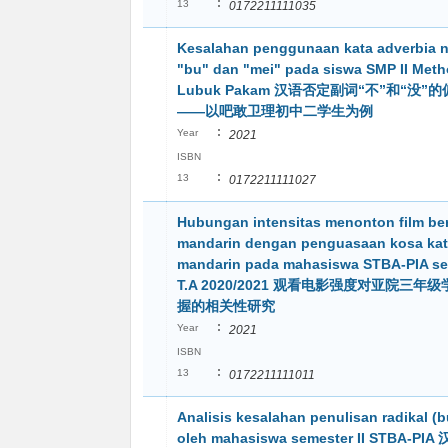
:
13
0172211111035
Kesalahan penggunaan kata adverbia 
"bu" dan "mei" pada siswa SMP II Meth
Lubuk Pakam 汉语否定副词“不”和“没”
——以吧敢卫理初中二学生为例
:
Year
2021
ISBN
:
13
0172211111027
Hubungan intensitas menonton film be
mandarin dengan penguasaan kosa ka
mandarin pada mahasiswa STBA-PIA se
T.A 2020/2021 观看电影强度对亚院三年
握的相关性研究
:
Year
2021
ISBN
:
13
0172211111011
Analisis kesalahan penulisan radikal (
oleh mahasiswa semester II STBA-P