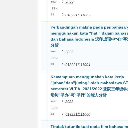
:
Year
2022
ISBN
:
13
0182211111063
Perbandingan makna pada peribahasa 
menggunakan kata "hati" dalam bahas
dan bahasa Indonesia 汉印成语中“心
分析
:
Year
2022
ISBN
:
13
0182211111004
Kemampuan menggunakan kata kerja
"juban"dan"juxing" oleh mahasiswa S
semester VI T.A. 2021/2022 亚院三
动词“举办”与“举行”的能力分析
:
Year
2022
ISBN
:
13
0182211111060
Tindak tutur ilokusi pada film bahasa 