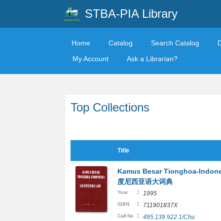
STBA-PIA Library
Home
Catalog
Search Catalog
My Account
Ask a Librarian?
Top Collections
Title
Kamus Besar Tionghoa-Indo
度尼西亚语大词典
:
Year
1995
:
ISBN
711901837X
:
Call No
495.139 922 1/Chu