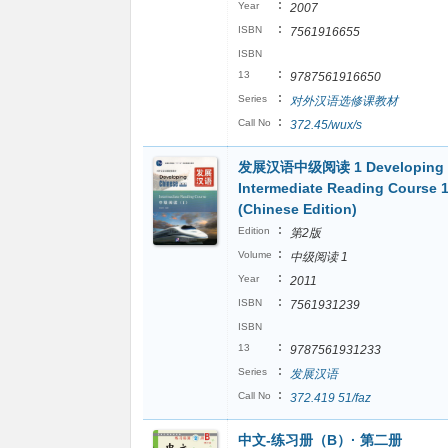
:
Year
2007
:
ISBN
7561916655
ISBN
:
13
9787561916650
:
Series
对外汉语选修课教材
:
Call No
372.45/wux/s
发展汉语中级阅读 1 Developing C
Intermediate Reading Course 1
(Chinese Edition)
:
Edition
第2版
:
Volume
中级阅读 1
:
Year
2011
:
ISBN
7561931239
ISBN
:
13
9787561931233
:
Series
发展汉语
:
Call No
372.419 51/faz
中文-练习册（B）· 第二册