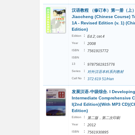
汉语教程 （修订本）第一册（上）H
Jiaocheng (Chinese Course) 
1A - Revised Edition (v. 1) (Ch
Edition)
:
Edition
Ed.2; cet.4
:
Year
2008
:
ISBN
7561915772
ISBN
:
13
9787561915776
:
Series
对外汉语本科系列教材
:
Call No
372.619 51/Han
发展汉语-中级综合. I Developing 
Intermediate Comprehensive C
I(2nd Edition)(With MP3 CD)(C
Edition)
:
Edition
第二版，第二次印刷
:
Year
2012
:
ISBN
7561930895