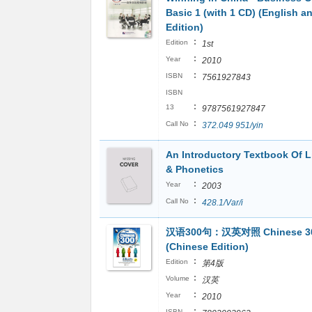
Basic 1 (with 1 CD) (English a
Edition)
:
Edition
1st
:
Year
2010
:
ISBN
7561927843
ISBN
:
13
9787561927847
:
Call No
372.049 951/yin
An Introductory Textbook Of L
& Phonetics
:
Year
2003
:
Call No
428.1/Var/i
汉语300句：汉英对照 Chinese 3
(Chinese Edition)
:
Edition
第4版
:
Volume
汉英
:
Year
2010
:
ISBN