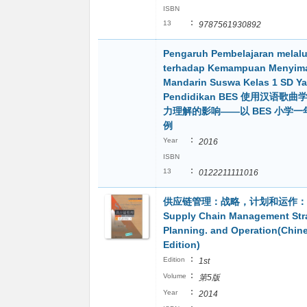
ISBN
:
13
9787561930892
Pengaruh Pembelajaran melalu
terhadap Kemampuan Menyim
Mandarin Suswa Kelas 1 SD Y
Pendidikan BES 使用汉语歌
力理解的影响——以 BES 小学
例
:
Year
2016
ISBN
:
13
0122211111016
供应链管理：战略，计划和运作：
Supply Chain Management Str
Planning. and Operation(Chin
Edition)
:
Edition
1st
:
Volume
第5版
:
Year
2014