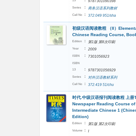
:
13
9787301090398
:
Series
商务汉语系列教材
:
Call No
372.049 951/sha
初级汉语阅读教程 （II）Elementa
Chinese Reading Course, Boo
:
Edition
第1版 第8次印刷
:
Year
2009
:
ISBN
7301056923
ISBN
:
13
9787301056929
:
Series
对外汉语教材系列
:
Call No
372.419 51/chu
时代.中级汉语报刊阅读教程 上册Ti
Newspaper Reading Course of
Intermediate Chinese 1 (Chine
Edition)
:
Edition
第1版 第2次印刷
:
Volume
I