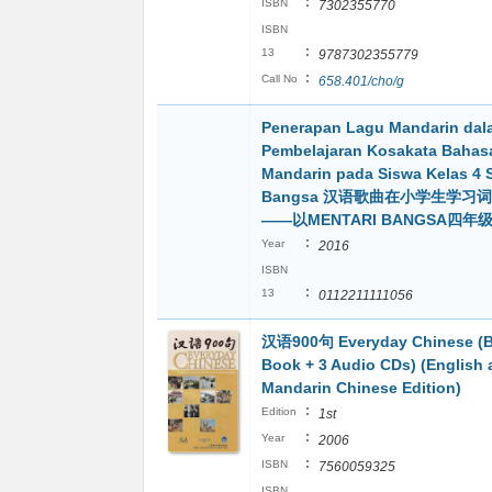
:
ISBN
7302355770
ISBN
:
13
9787302355779
:
Call No
658.401/cho/g
Penerapan Lagu Mandarin dal
Pembelajaran Kosakata Bahas
Mandarin pada Siswa Kelas 4 
Bangsa 汉语歌曲在小学生学习
——以MENTARI BANGSA四
:
Year
2016
ISBN
:
13
0112211111056
汉语900句 Everyday Chinese (B
Book + 3 Audio CDs) (English
Mandarin Chinese Edition)
:
Edition
1st
:
Year
2006
:
ISBN
7560059325
ISBN