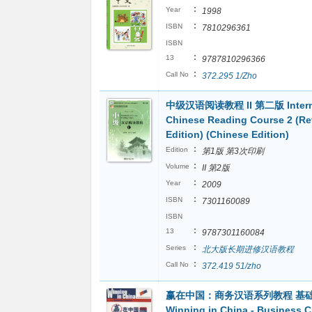
:
Year
1998
:
ISBN
7810296361
ISBN
:
13
9787810296366
:
Call No
372.295 1/Zho
中级汉语阅读教程 II 第二版 Interm
Chinese Reading Course 2 (Re
Edition) (Chinese Edition)
:
Edition
第1版 第3次印刷
:
Volume
II 第2版
:
Year
2009
:
ISBN
7301160089
ISBN
:
13
9787301160084
:
Series
北大版长期进修汉语教程
:
Call No
372.419 51/zho
赢在中国：商务汉语系列教程 基础
Winning in China - Business 