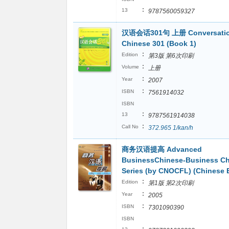
:
13
9787560059327
汉语会话301句 上册 Conversatio
Chinese 301 (Book 1)
:
Edition
第3版 第6次印刷
:
Volume
上册
:
Year
2007
:
ISBN
7561914032
ISBN
:
13
9787561914038
:
Call No
372.965 1/kan/h
商务汉语提高 Advanced
BusinessChinese-Business C
Series (by CNOCFL) (Chinese E
:
Edition
第1版 第2次印刷
:
Year
2005
:
ISBN
7301090390
ISBN