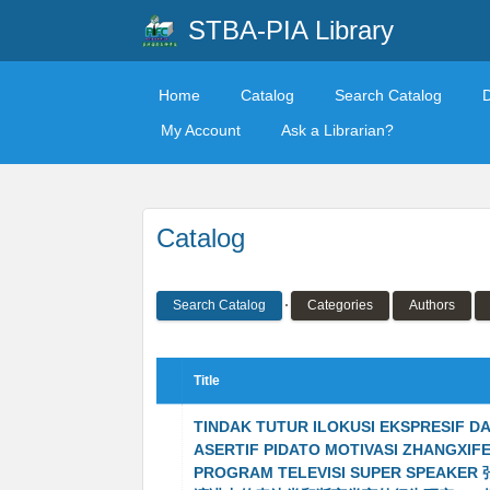
STBA-PIA Library
Home
Catalog
Search Catalog
My Account
Ask a Librarian?
Catalog
Search Catalog
Categories
Authors
Title
TINDAK TUTUR ILOKUSI EKSPRESIF D
ASERTIF PIDATO MOTIVASI ZHANGXIF
PROGRAM TELEVISI SUPER SPEAKE