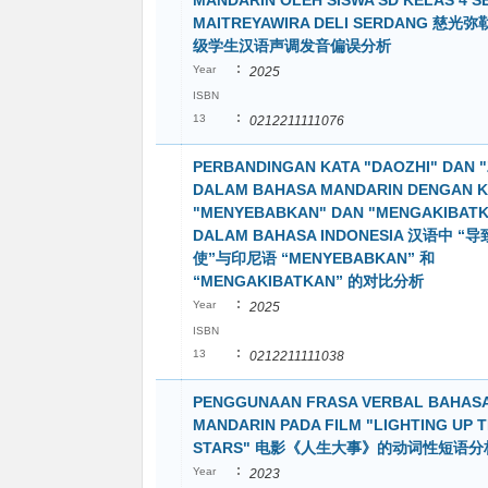
MANDARIN OLEH SISWA SD KELAS 4 
MAITREYAWIRA DELI SERDANG 慈
级学生汉语声调发音偏误分析
:
Year
2025
ISBN
:
13
0212211111076
PERBANDINGAN KATA "DAOZHI" DAN "
DALAM BAHASA MANDARIN DENGAN K
"MENYEBABKAN" DAN "MENGAKIBAT
DALAM BAHASA INDONESIA 汉语中 “导
使”与印尼语 “MENYEBABKAN” 和
“MENGAKIBATKAN” 的对比分析
:
Year
2025
ISBN
:
13
0212211111038
PENGGUNAAN FRASA VERBAL BAHAS
MANDARIN PADA FILM "LIGHTING UP 
STARS" 电影《人生大事》的动词性短语分
:
Year
2023