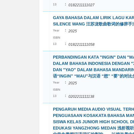
:
13
0182211111027
GAYA BAHASA DALAM LIRIK LAGU KA
SILENCE WANG 汪苏泷歌曲歌词的修辞
:
Year
2025
ISBN
:
13
0182211111058
PERBANDINGAN KATA "INGIN" DAN "M
DALAM BAHASA INDONESIA DENGAN "
DAN "YAO" DALAM BAHASA MANDARI
语“INGIN” “MAU”与汉语 “想” “要”的对
:
Year
2025
ISBN
:
13
0202211111138
PENGARUH MEDIA AUDIO VISUAL TER
PENGUASAAN KOSAKATA BAHASA MA
SISWA KELAS JUNIOR HIGH SCHOOL D
EDUKASI YANGZHONG MEDAN 浅析