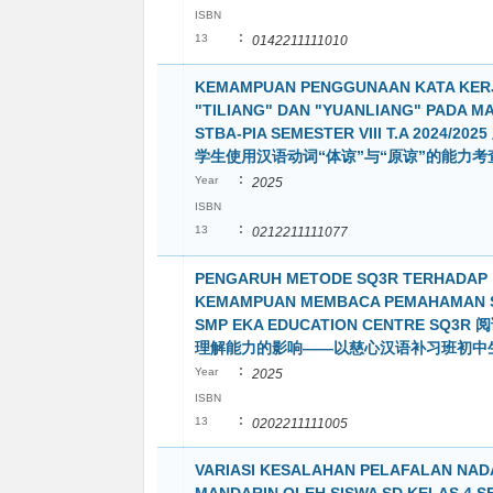
ISBN
:
13
0142211111010
KEMAMPUAN PENGGUNAAN KATA KER
"TILIANG" DAN "YUANLIANG" PADA M
STBA-PIA SEMESTER VIII T.A 2024/2
学生使用汉语动词“体谅”与“原谅”的能力考
:
Year
2025
ISBN
:
13
0212211111077
PENGARUH METODE SQ3R TERHADAP
KEMAMPUAN MEMBACA PEMAHAMAN 
SMP EKA EDUCATION CENTRE SQ3
理解能力的影响——以慈心汉语补习班初中
:
Year
2025
ISBN
:
13
0202211111005
VARIASI KESALAHAN PELAFALAN NAD