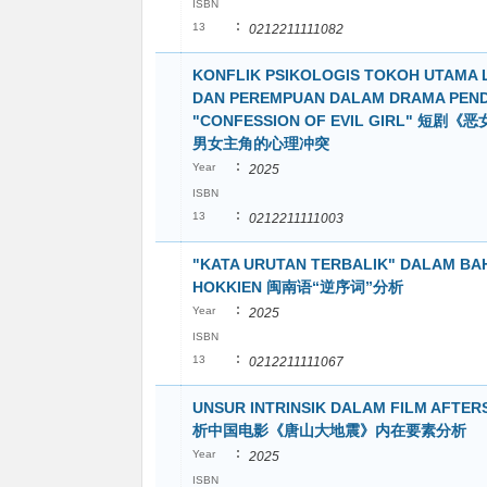
ISBN
:
13
0212211111082
KONFLIK PSIKOLOGIS TOKOH UTAMA L
DAN PEREMPUAN DALAM DRAMA PEN
"CONFESSION OF EVIL GIRL" 短剧
男女主角的心理冲突
:
Year
2025
ISBN
:
13
0212211111003
"KATA URUTAN TERBALIK" DALAM BA
HOKKIEN 闽南语“逆序词”分析
:
Year
2025
ISBN
:
13
0212211111067
UNSUR INTRINSIK DALAM FILM AFTE
析中国电影《唐山大地震》内在要素分析
:
Year
2025
ISBN