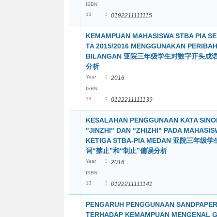
ISBN
:
13
0192211111115
KEMAMPUAN MAHASISWA STBA PIA SE
TA 2015/2016 MENGGUNAKAN PERIBA
BILANGAN 亚院三年级学生对数字开头成
分析
:
Year
2016
ISBN
:
13
0122211111139
KESALAHAN PENGGUNAAN KATA SINO
"JINZHI" DAN "ZHIZHI" PADA MAHASI
KETIGA STBA-PIA MEDAN 亚院三年
词“禁止”和“制止”偏误分析
:
Year
2016
ISBN
:
13
0122211111141
PENGARUH PENGGUNAAN SANDPAPER
TERHADAP KEMAMPUAN MENGENAL 