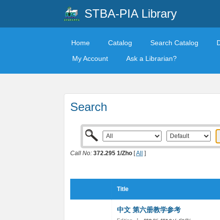
STBA-PIA Library
Home
Catalog
Search Catalog
My Account
Ask a Librarian?
Search
Call No:
372.295 1/Zho
[
All
]
Title
中文 第六册教学参考