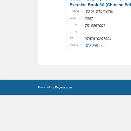
Exercise Book 5A (Chinese Edi
:
Edition
第2版 第10次印刷
:
Year
2007
:
ISBN
7810297007
ISBN
:
13
9787810297004
:
Call No
372.295 1/zho
Powered by
Raynux.com