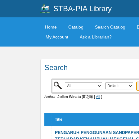
STBA-PIA Library
Home
Catalog
Search Catalog
My Account
Ask a Librarian?
Search
Author:
Jollen Winata 黄之琳
[
All
]
Title
PENGARUH PENGGUNAAN SANDPAPER